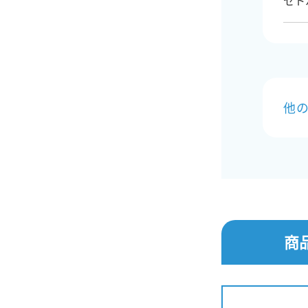
セト
他の
商